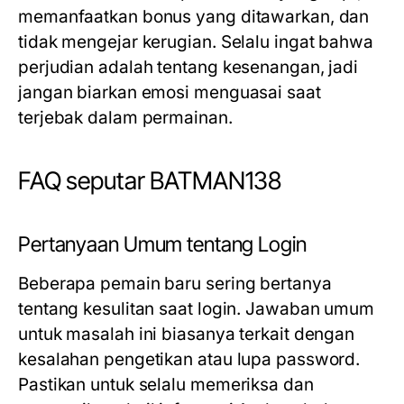
memanfaatkan bonus yang ditawarkan, dan
tidak mengejar kerugian. Selalu ingat bahwa
perjudian adalah tentang kesenangan, jadi
jangan biarkan emosi menguasai saat
terjebak dalam permainan.
FAQ seputar BATMAN138
Pertanyaan Umum tentang Login
Beberapa pemain baru sering bertanya
tentang kesulitan saat login. Jawaban umum
untuk masalah ini biasanya terkait dengan
kesalahan pengetikan atau lupa password.
Pastikan untuk selalu memeriksa dan