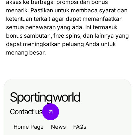
akses ke berbagai promosi dan bonus
menarik. Pastikan untuk membaca syarat dan
ketentuan terkait agar dapat memanfaatkan
semua penawaran yang ada. Ini termasuk
bonus sambutan, free spins, dan lainnya yang
dapat meningkatkan peluang Anda untuk
menang besar.
Sportingworld
Contact us
Home Page
News
FAQs