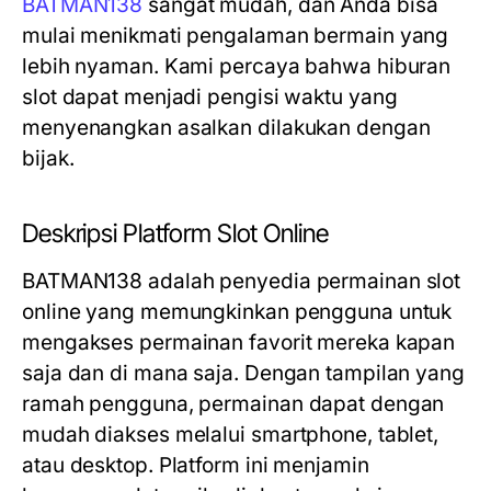
BATMAN138
sangat mudah, dan Anda bisa
mulai menikmati pengalaman bermain yang
lebih nyaman. Kami percaya bahwa hiburan
slot dapat menjadi pengisi waktu yang
menyenangkan asalkan dilakukan dengan
bijak.
Deskripsi Platform Slot Online
BATMAN138 adalah penyedia permainan slot
online yang memungkinkan pengguna untuk
mengakses permainan favorit mereka kapan
saja dan di mana saja. Dengan tampilan yang
ramah pengguna, permainan dapat dengan
mudah diakses melalui smartphone, tablet,
atau desktop. Platform ini menjamin