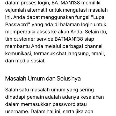
dalam proses login, BATMAN138 memiliki
sejumlah alternatif untuk mengatasi masalah
ini. Anda dapat menggunakan fungsi "Lupa
Password" yang ada di halaman login untuk
memperbaiki akses ke akun Anda. Selain itu,
tim customer service BATMAN138 siap
membantu Anda melalui berbagai channel
komunikasi, termasuk chat langsung, email,
dan media sosial.
Masalah Umum dan Solusinya
Salah satu masalah umum yang sering
dihadapi pemain adalah adanya kesalahan
dalam memasukkan password atau
username. Dalam hal ini, serta jika ada