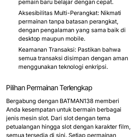
pemain baru belajar dengan cepat.
Aksesibilitas Multi-Perangkat:
Nikmati
permainan tanpa batasan perangkat,
dengan pengalaman yang sama baik di
desktop maupun mobile.
Keamanan Transaksi:
Pastikan bahwa
semua transaksi disimpan dengan aman
menggunakan teknologi enkripsi.
Pilihan Permainan Terlengkap
Bergabung dengan BATMAN138 memberi
Anda kesempatan untuk bermain berbagai
jenis mesin slot. Dari slot dengan tema
petualangan hingga slot dengan karakter film,
semua tersedia di sini. Setiap permainan