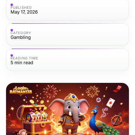
PUBLISHED
May 17, 2026
CATEGORY
Gambling
READING TIME
5
min read