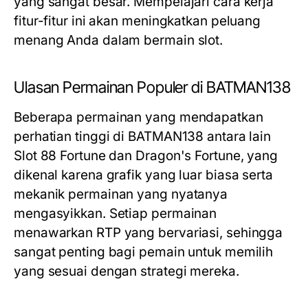
yang sangat besar. Mempelajari cara kerja
fitur-fitur ini akan meningkatkan peluang
menang Anda dalam bermain slot.
Ulasan Permainan Populer di BATMAN138
Beberapa permainan yang mendapatkan
perhatian tinggi di BATMAN138 antara lain
Slot 88 Fortune
dan
Dragon's Fortune
, yang
dikenal karena grafik yang luar biasa serta
mekanik permainan yang nyatanya
mengasyikkan. Setiap permainan
menawarkan RTP yang bervariasi, sehingga
sangat penting bagi pemain untuk memilih
yang sesuai dengan strategi mereka.