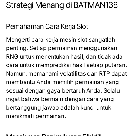
Strategi Menang di BATMAN138
Pemahaman Cara Kerja Slot
Mengerti cara kerja mesin slot sangatlah
penting. Setiap permainan menggunakan
RNG untuk menentukan hasil, dan tidak ada
cara untuk memprediksi hasil setiap putaran.
Namun, memahami volatilitas dan RTP dapat
membantu Anda memilih permainan yang
sesuai dengan gaya bertaruh Anda. Selalu
ingat bahwa bermain dengan cara yang
bertanggung jawab adalah kunci untuk
menikmati permainan.